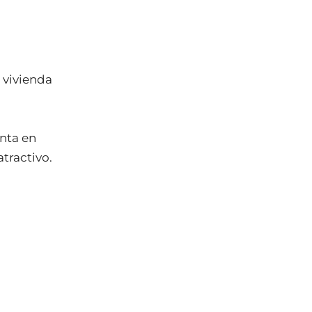
a vivienda
enta en
tractivo.