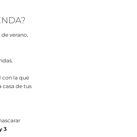
ENDA?
 de verano,
ndas.
l con la que
a casa de tus
mascarar
y 3